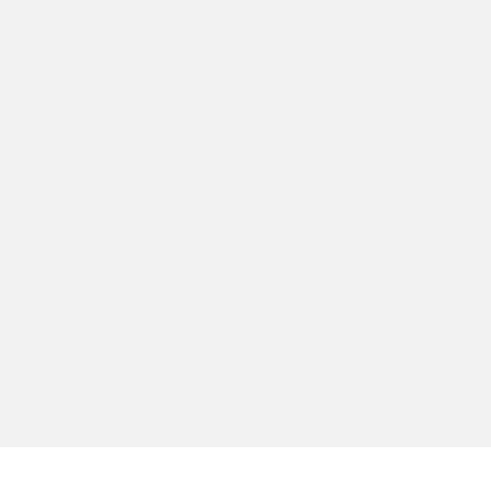
Navigation rapide